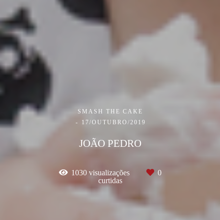
SMASH THE CAKE
17/OUTUBRO/2019
JOÃO PEDRO
1030
visualizações
0
curtidas