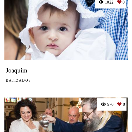
1022
0
Joaquim
BATIZADOS
970
0